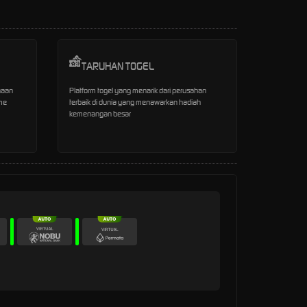
TARUHAN TOGEL
haan
Platform togel yang menarik dari perusahan
ame
terbaik di dunia yang menawarkan hadiah
kemenangan besar