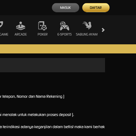
MASUK
DAFTAR
 GAME
ARCADE
POKER
E-SPORTS
SABUNG AYAM
PROMOSI
or telepon, Nomor dan Nama Rekening )
ami menolak untuk melakukan proses deposit ).
ika terindikasi adanya keganjilan dalam betlist maka kami berhak