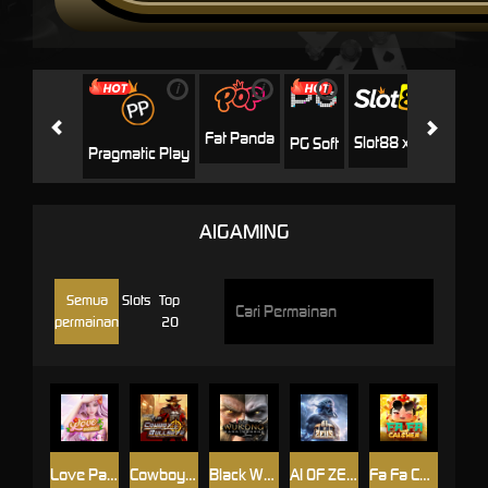
i
i
i
i
i
Facha
Fat Panda
Slot88 x PP
PG Soft
Pragmatic Play
AIGAMING
Semua
Slots
Top
permainan
20
Love Paradise
Cowboy Bullseye
Black WuKong
AI OF ZEUS
Fa Fa Caishen