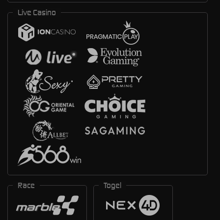
Live Casino
Race
Togel