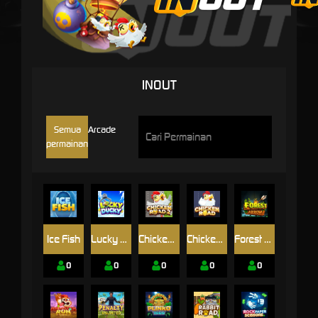
INOUT
Semua
Arcade
permainan
Ice Fish
Lucky Ducky
Chicken Road 2.0
Chicken Road
Forest Arrow
0
0
0
0
0