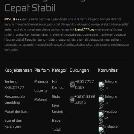
Cepat Stabil
KKSLOT777
merupakan platform game digital online terkemuka yang banyak dikenal
karena menghadirkan akses super cepat dengan koneksi yang sangat stabil. Didukung oleh
sistem mutakhir yang terus dijaga performanya, link
kkslot777.org
ini dirancang khusus
untuk memberikan kenyamanan maksimal bagi para pengguna saat menikmati berbagai
hiburan digital. Tampilan yang modern, responsif, serta ramah pengguna memastikan
pengalaman bermain menjadi lebih lancar di berbagai perangkat, baik smartphone maupun
komputer.
Kebijaksanaan
Platform
Kategori
Dukungan
Komunitas
Tentang
Promosi
Hot
+8557757
Telegra
KKSLOT777
Games
0663
m
Loyalty
Responsible
Slots
+62819382
Telegra
Referral
Gambling
53915
m
Live
Pusat Bantuan
Casino
Facebo
ok
Syarat dan
Race
Ketentuan
Instagra
Togel
m