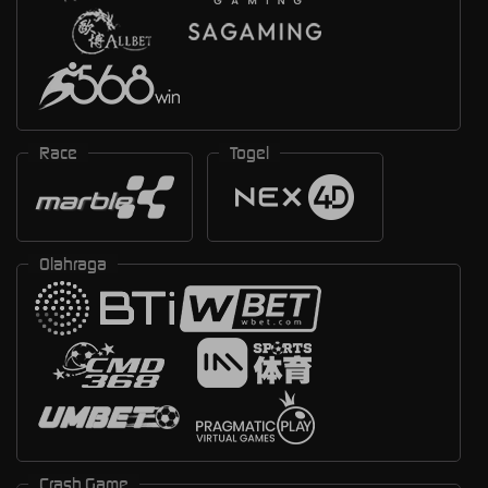
Race
Togel
Olahraga
Crash Game