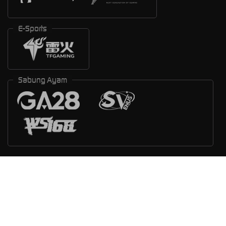
E-Sports
Sabung Ayam