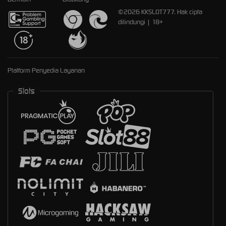
©2026 KKSLOT777. Hak cipta
dilindungi | 18+
Platform Penyedia Layanan
Slots