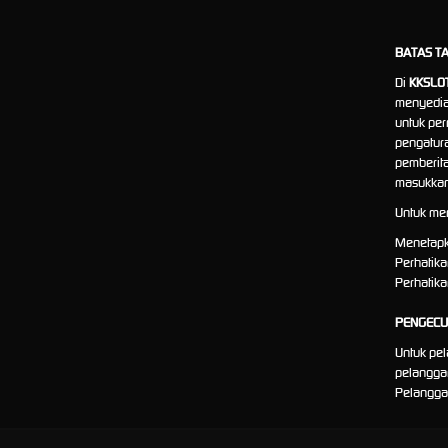
BATAS T
Di
KKSLO
menyedia
untuk per
pengatura
pemberita
masukkan 
Untuk me
Menetapka
Perhatika
Perhatika
PENGECUA
Untuk pel
pelangga
Pelanggan