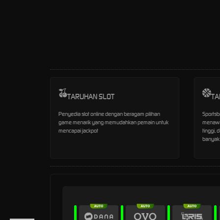
TARUHAN SLOT
TA
Penyedia slot online dengan beragam pilihan
Sportsb
game menarik yang memudahkan pemain untuk
menawar
mencapai jackpot
tinggi,
banyak 