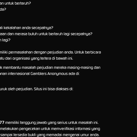
n untuk bertaruh?
nda?
li kekalahan anda secepatnya?
aan dan merasa butuh untuk bertaruh lagi secepatnya?
 lagi?
liki permasalahan dengan perjudian anda. Untuk berbicara
dari organisasi yang tertera di bawah ini.
uk membantu masalah perjudian mereka masing-masing dan
yanan internasional Gamblers Anonymous ada di:
oleh perjudian. Situs ini bisa diakses di:
77
memiliki tanggung jawab yang serius untuk masalah ini.
melakukan pengecekan untuk memverifikasi informasi yang
 sampai tersedia bukti yang memadai mengenai umur anda.