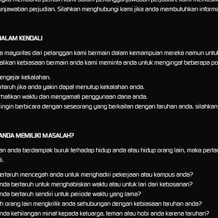
njawaban perjudian. Silahkan menghubungi kami jika anda membutuhkan informasi
DALAM KENDALI
 mayoritas dari pelanggan kami bermain dalam kemampuan mereka namun untuk be
likan kebiasaan bermain anda kami meminta anda untuk mengingat beberapa poin
engejar kekalahan.
taruh jika anda yakin dapat menutup kekalahan anda.
erhatikan waktu dan mengamati penggunaan dana anda.
 ingin berbicara dengan seseorang yang berkaitan dengan taruhan anda, silahkan h
ANDA MEMILIKI MASALAH?
han anda berdampak buruk terhadap hidup anda atau hidup orang lain, maka per
i.
ertaruh mencegah anda untuk menghadiri pekerjaan atau kampus anda?
da bertaruh untuk menghabiskan waktu atau untuk lari dari kebosanan?
da bertaruh sendiri untuk periode waktu yang lama?
h orang lain mengkritik anda sehubungan dengan kebiasaan taruhan anda?
da kehilangan minat kepada keluarga, teman atau hobi anda karena taruhan?