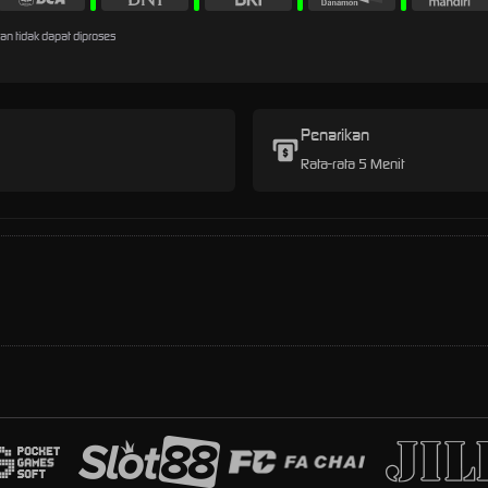
an tidak dapat diproses
Penarikan
Rata-rata 5 Menit