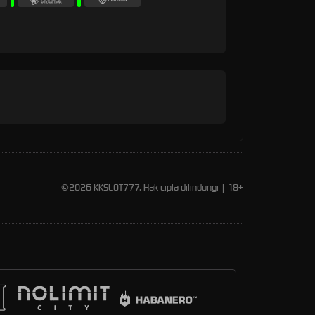
©2026 KKSLOT777. Hak cipta dilindungi | 18+