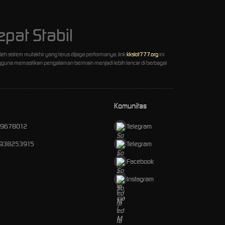
pat Stabil
h sistem mutakhir yang terus dijaga performanya, link
kkslot777.org
ini
gguna memastikan pengalaman bermain menjadi lebih lancar di berbagai
Komunitas
9678012
Telegram
938253915
Telegram
Facebook
Instagram