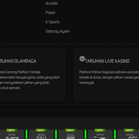
Arcade
Poker
E-Sports
Sabung Ayam
RUHAN OLAHRAGA
TARUHAN LIVE KASINO
ook Gaming Platform Terbaik
Platform Pilihan bagi perusahaan-perusa
kan lebih banyak game, odds yang lebih
terbaik di dunia, dengan pilihan variasi g
 dan menyediakan pilihan yang lebih
terbanyak
untuk pemain.