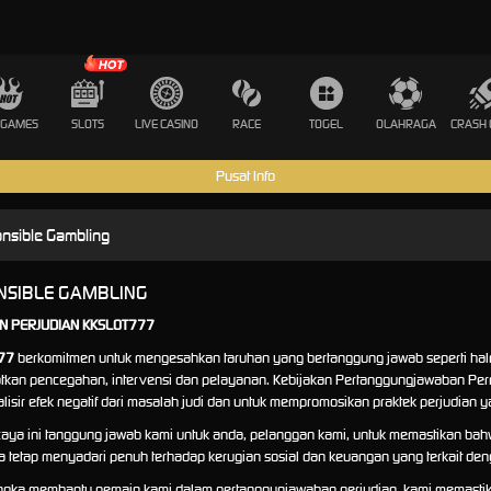
 GAMES
SLOTS
LIVE CASINO
RACE
TOGEL
OLAHRAGA
CRASH
Pusat Info
nsible Gambling
NSIBLE GAMBLING
AN PERJUDIAN KKSLOT777
77
berkomitmen untuk mengesahkan taruhan yang bertanggung jawab seperti ha
tkan pencegahan, intervensi dan pelayanan. Kebijakan Pertanggungjawaban Pe
isir efek negatif dari masalah judi dan untuk mempromosikan praktek perjudian 
aya ini tanggung jawab kami untuk anda, pelanggan kami, untuk memastikan bahw
 tetap menyadari penuh terhadap kerugian sosial dan keuangan yang terkait den
ngka membantu pemain kami dalam pertanggunjawaban perjudian, kami memastik