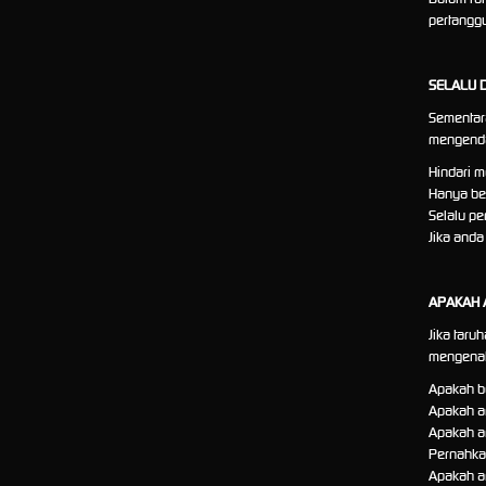
pertanggu
SELALU 
Sementara
mengenda
Hindari m
Hanya ber
Selalu p
Jika anda
APAKAH 
Jika taru
mengenal
Apakah b
Apakah an
Apakah an
Pernahka
Apakah an