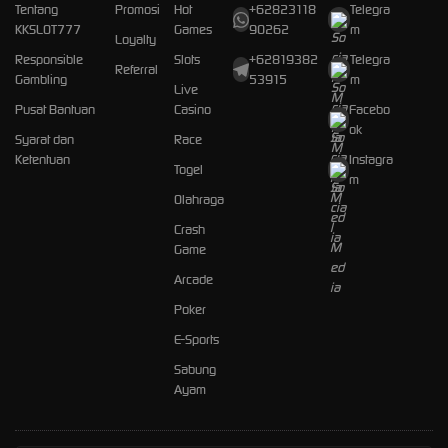
Tentang
Promosi
Hot
+62823118
Telegra
KKSLOT777
Games
90262
m
Loyalty
Responsible
Slots
+62819382
Telegra
Referral
Gambling
53915
m
Live
Pusat Bantuan
Casino
Facebo
ok
Syarat dan
Race
Ketentuan
Instagra
Togel
m
Olahraga
Crash
Game
Arcade
Poker
E-Sports
Sabung
Ayam