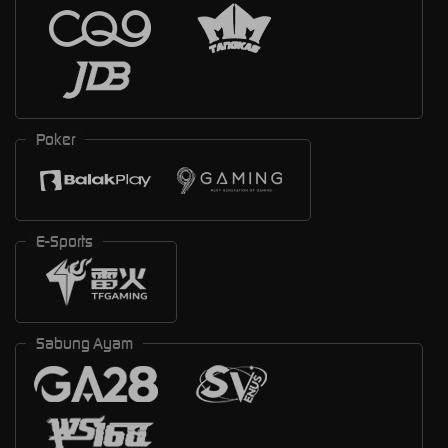
Poker
E-Sports
Sabung Ayam