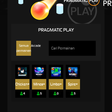
PRAGMATIC PLAY
Semua
Arcade
permainan
Chicken+
Mines+
Limbo+
Spire+
4
5
0
5