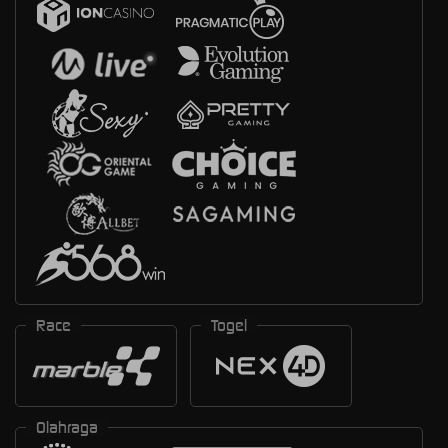
Race
Togel
Olahraga