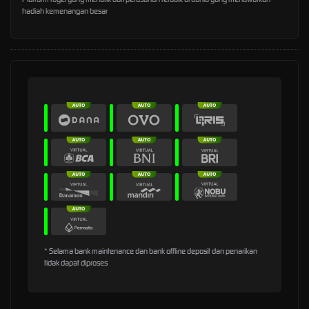
hadiah kemenangan besar
* Selama bank maintenance dan bank offline deposit dan penarikan
tidak dapat diproses