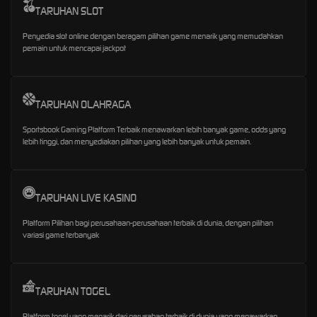
TARUHAN SLOT
Penyedia slot online dengan beragam pilihan game menarik yang memudahkan
pemain untuk mencapai jackpot
TARUHAN OLAHRAGA
Sportsbook Gaming Platform Terbaik menawarkan lebih banyak game, odds yang
lebih tinggi, dan menyediakan pilihan yang lebih banyak untuk pemain.
TARUHAN LIVE KASINO
Platform Pilihan bagi perusahaan-perusahaan terbaik di dunia, dengan pilihan
variasi game terbanyak
TARUHAN TOGEL
Platform togel yang menarik dari perusahan terbaik di dunia yang menawarkan