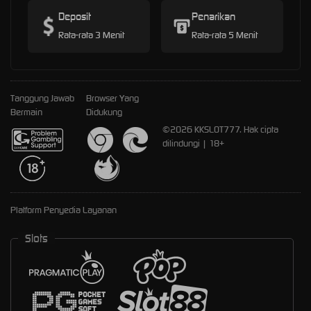
Deposit
Penarikan
Rata-rata 3 Menit
Rata-rata 5 Menit
Tanggung Jawab
Browser Yang
Bermain
Didukung
©2026 KKSLOT777. Hak cipta
dilindungi | 18+
Platform Penyedia Layanan
Slots