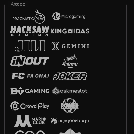
Arcade