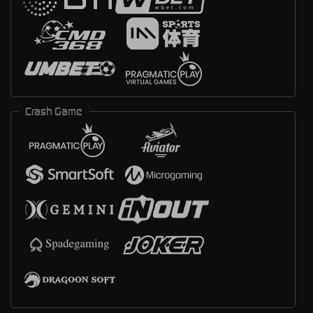
Crash Game